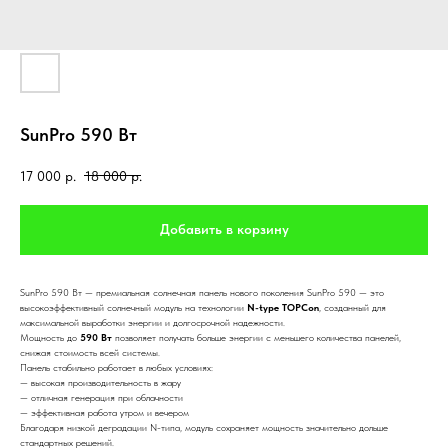
SunPro 590 Вт
17 000
р.
18 000
р.
Добавить в корзину
SunPro 590 Вт — премиальная солнечная панель нового поколения SunPro 590 — это
высокоэффективный солнечный модуль на технологии
N-type TOPCon
, созданный для
максимальной выработки энергии и долгосрочной надежности.
Мощность до
590 Вт
позволяет получать больше энергии с меньшего количества панелей,
снижая стоимость всей системы.
Панель стабильно работает в любых условиях:
— высокая производительность в жару
— отличная генерация при облачности
— эффективная работа утром и вечером
Благодаря низкой деградации N-типа, модуль сохраняет мощность значительно дольше
стандартных решений.