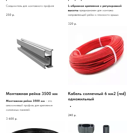
Соединитель для монтажного профиля
L-образное крепление с регулировкой
высоты
предназначен для монтажа
направляющей рейки к плоскости крыши.
250
р.
320
р.
Монтажная рейка 3500 мм
Кабель солнечный 6 мм2 (red)
одножильный
Монтажная рейка 3500 мм
- это
алюминиевый профиль для крепления
солнечных панелей.
240
р.
3 600
р.