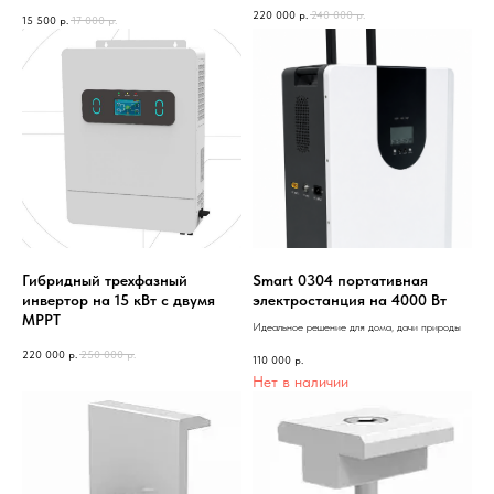
220 000
р.
240 000
р.
15 500
р.
17 000
р.
Гибридный трехфазный
Smart 0304 портативная
инвертор на 15 кВт с двумя
электростанция на 4000 Вт
MPPT
Идеальное решение для дома, дачи природы
220 000
р.
250 000
р.
110 000
р.
Нет в наличии