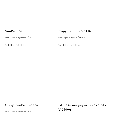
SunPro 590 Вт
Copy: SunPro 590 Вт
цена при покупке от 2 шт.
цена при покупке 3-4 шт
17 000
р.
18 000
р.
16 500
р.
17 000
р.
Copy: SunPro 590 Вт
LiFеPO₄ aккумулятор ЕVЕ 51,2
V 314Aч
цена при покупке от 5 шт.